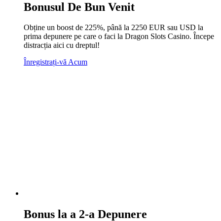
Bonusul De Bun Venit
Obține un boost de 225%, până la 2250 EUR sau USD la
prima depunere pe care o faci la Dragon Slots Casino. Începe
distracția aici cu dreptul!
Înregistrați-vă Acum
Bonus la a 2-a Depunere