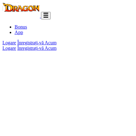
Bonus
App
Logare
Înregistrați-vă Acum
Logare
Înregistrați-vă Acum