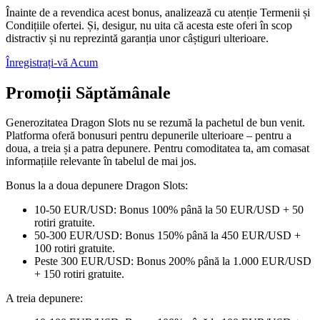
Înainte de a revendica acest bonus, analizează cu atenție Termenii și
Condițiile ofertei. Și, desigur, nu uita că acesta este oferi în scop
distractiv și nu reprezintă garanția unor câștiguri ulterioare.
Înregistrați-vă Acum
Promoții Săptămânale
Generozitatea Dragon Slots nu se rezumă la pachetul de bun venit.
Platforma oferă bonusuri pentru depunerile ulterioare – pentru a
doua, a treia și a patra depunere. Pentru comoditatea ta, am comasat
informațiile relevante în tabelul de mai jos.
Bonus la a doua depunere Dragon Slots:
10-50 EUR/USD: Bonus 100% până la 50 EUR/USD + 50
rotiri gratuite.
50-300 EUR/USD: Bonus 150% până la 450 EUR/USD +
100 rotiri gratuite.
Peste 300 EUR/USD: Bonus 200% până la 1.000 EUR/USD
+ 150 rotiri gratuite.
A treia depunere: