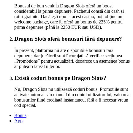
Bonusul de bun venit la Dragon Slots oferă un boost
considerabil la prima depunere. Pachetul constă din cash și
rotiri gratuite. Dacă ești nou la acest casino, poți obține un
welcome package, care îți oferă un bonus de 225% pentru
prima depunere (până la 2250 EUR sau USD).
Dragon Slots oferă bonusuri fără depunere?
În prezent, platforma nu are disponibile bonusuri fără
depunere, dar jucătorii sunt încurajați să verifice secțiunea
„Promotions” pentru actualizări, deoarece un asemenea bonus
ar putea fi lansat ulterior.
Există coduri bonus pe Dragon Slots?
Nu, Dragon Slots nu utilizează coduri bonus. Promoțiile sunt
activate automat sau manual din contul utilizatorului, valoarea
bonusurilor fiind creditată instantaneu, fără a fi necesar vreun
cod special.
Bonus
App