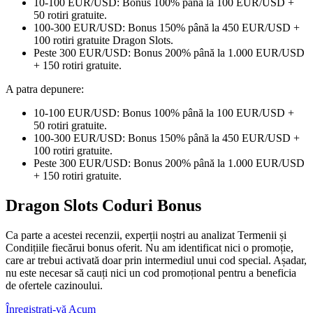
10-100 EUR/USD: Bonus 100% până la 100 EUR/USD +
50 rotiri gratuite.
100-300 EUR/USD: Bonus 150% până la 450 EUR/USD +
100 rotiri gratuite Dragon Slots.
Peste 300 EUR/USD: Bonus 200% până la 1.000 EUR/USD
+ 150 rotiri gratuite.
A patra depunere:
10-100 EUR/USD: Bonus 100% până la 100 EUR/USD +
50 rotiri gratuite.
100-300 EUR/USD: Bonus 150% până la 450 EUR/USD +
100 rotiri gratuite.
Peste 300 EUR/USD: Bonus 200% până la 1.000 EUR/USD
+ 150 rotiri gratuite.
Dragon Slots Coduri Bonus
Ca parte a acestei recenzii, experții noștri au analizat Termenii și
Condițiile fiecărui bonus oferit. Nu am identificat nici o promoție,
care ar trebui activată doar prin intermediul unui cod special. Așadar,
nu este necesar să cauți nici un cod promoțional pentru a beneficia
de ofertele cazinoului.
Înregistrați-vă Acum