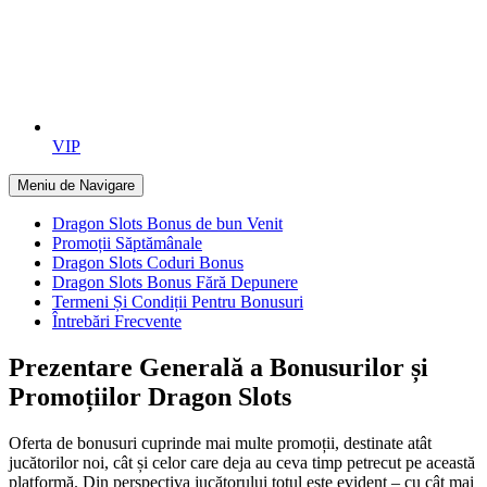
VIP
Meniu de Navigare
Dragon Slots Bonus de bun Venit
Promoții Săptămânale
Dragon Slots Coduri Bonus
Dragon Slots Bonus Fără Depunere
Termeni Și Condiții Pentru Bonusuri
Întrebări Frecvente
Prezentare Generală a Bonusurilor și
Promoțiilor Dragon Slots
Oferta de bonusuri cuprinde mai multe promoții, destinate atât
jucătorilor noi, cât și celor care deja au ceva timp petrecut pe această
platformă. Din perspectiva jucătorului totul este evident – cu cât mai